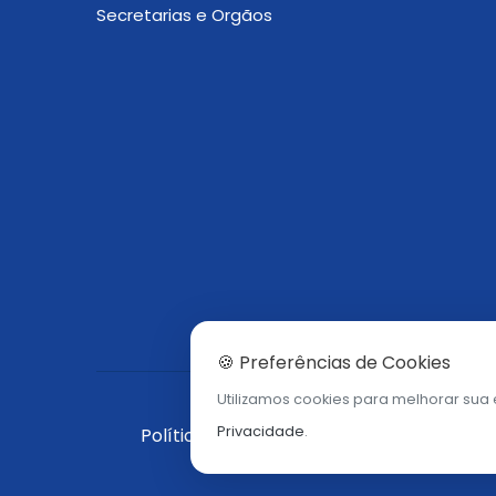
Secretarias e Orgãos
🍪 Preferências de Cookies
Utilizamos cookies para melhorar sua
Privacidade
.
Política de Privacidade
\