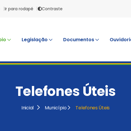
a
Ir para rodapé
Contraste
pio
Legislação
Documentos
Ouvidori
Telefones Úteis
Inicial
Município
Telefones Úteis