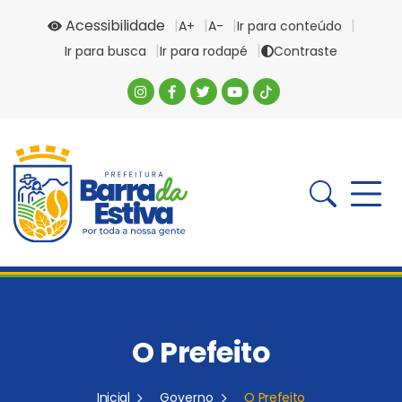
Acessibilidade
A+
A-
Ir para conteúdo
Ir para busca
Ir para rodapé
Contraste
O Prefeito
Inicial
Governo
O Prefeito